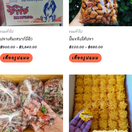
The
The
options
options
may
may
be
be
ขนมทั่วไป
ขนมทั่วไป
chosen
chosen
ปลาเส้นรสบาร์บีคิว
ปั้นขลิปไส้ปลา
on
on
the
the
฿
960.00
–
฿
3,840.00
฿
220.00
–
฿
880.00
product
product
เลือกรูปแบบ
เลือกรูปแบบ
page
page
This
This
product
product
has
has
multiple
multiple
variants.
variants.
The
The
options
options
may
may