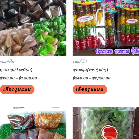
product
product
has
has
multiple
multiple
variants.
variants.
The
The
options
options
may
may
be
be
ขนมทั่วไป
ขนมทั่วไป
chosen
chosen
กาละแม(3เหลี่ยม)
กาละแม(ข้าวต้มมัด)
on
on
the
the
฿
150.00
–
฿
1,600.00
฿
540.00
–
฿
2,160.00
product
product
เลือกรูปแบบ
เลือกรูปแบบ
page
page
This
This
product
product
has
has
multiple
multiple