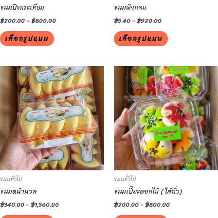
ขนมปังกระเทียม
ขนมผิงกลม
on
on
the
the
฿
200.00
–
฿
800.00
฿
5.40
–
฿
920.00
product
product
เลือกรูปแบบ
เลือกรูปแบบ
page
page
This
This
product
product
has
has
multiple
multiple
variants.
variants.
The
The
options
options
may
may
be
be
ขนมทั่วไป
ขนมทั่วไป
chosen
chosen
ขนมหน้านวล
ขนมเปี๊ยะดอกไม้ ( ไส้ถั่ว)
on
on
the
the
฿
340.00
–
฿
1,360.00
฿
200.00
–
฿
800.00
product
product