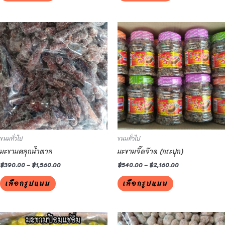
page
page
This
This
product
product
has
has
multiple
multiple
variants.
variants.
The
The
options
options
may
may
be
be
ขนมทั่วไป
ขนมทั่วไป
chosen
chosen
มะขามคลุกน้ำตาล
มะขามจี๊ดจ๊าด (กระปุก)
on
on
the
the
฿
390.00
–
฿
1,560.00
฿
540.00
–
฿
2,160.00
product
product
เลือกรูปแบบ
เลือกรูปแบบ
page
page
This
This