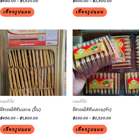
the
the
฿
480.00
–
฿
1,920.00
฿
600.00
–
฿
2,400.00
product
product
เลือกรูปแบบ
เลือกรูปแบบ
page
page
This
This
product
product
has
has
multiple
multiple
variants.
variants.
The
The
options
options
may
may
be
be
ขนมทั่วไป
ขนมทั่วไป
chosen
chosen
ชีสเชคไส้สับปะรด (ปี๊บ)
ชีสเชคไส้สับปะรด(ลัง)
on
on
the
the
฿
450.00
–
฿
1,800.00
฿
630.00
–
฿
2,520.00
product
product
เลือกรูปแบบ
เลือกรูปแบบ
page
page