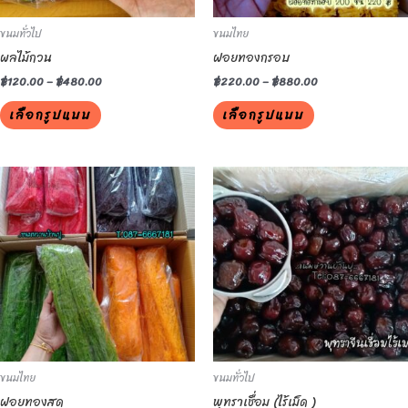
be
be
ขนมทั่วไป
ขนมไทย
chosen
chosen
ผลไม้กวน
ฝอยทองกรอบ
on
on
the
the
฿
120.00
–
฿
480.00
฿
220.00
–
฿
880.00
product
product
เลือกรูปแบบ
เลือกรูปแบบ
page
page
This
This
product
product
has
has
multiple
multiple
variants.
variants.
The
The
options
options
may
may
be
be
ขนมไทย
ขนมทั่วไป
chosen
chosen
ฝอยทองสด
พุทราเชื่อม (ไร้เม็ด )
on
on