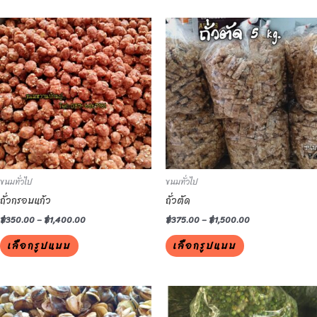
This
This
product
product
has
has
multiple
multiple
variants.
variants.
The
The
options
options
may
may
be
be
ขนมทั่วไป
ขนมทั่วไป
chosen
chosen
ถั่วกรอบแก้ว
ถั่วตัด
on
on
the
the
฿
350.00
–
฿
1,400.00
฿
375.00
–
฿
1,500.00
product
product
เลือกรูปแบบ
เลือกรูปแบบ
page
page
This
This
product
product