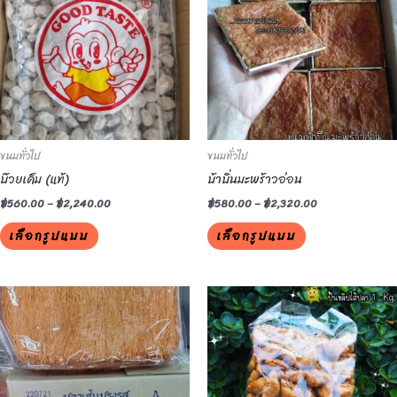
has
has
multiple
multiple
variants.
variants.
The
The
options
options
may
may
be
be
ขนมทั่วไป
ขนมทั่วไป
chosen
chosen
บ๊วยเค็ม (แท้)
บ้าบิ่นมะพร้าวอ่อน
on
on
the
the
฿
560.00
–
฿
2,240.00
฿
580.00
–
฿
2,320.00
product
product
เลือกรูปแบบ
เลือกรูปแบบ
page
page
This
This
product
product
has
has
multiple
multiple
variants.
variants.