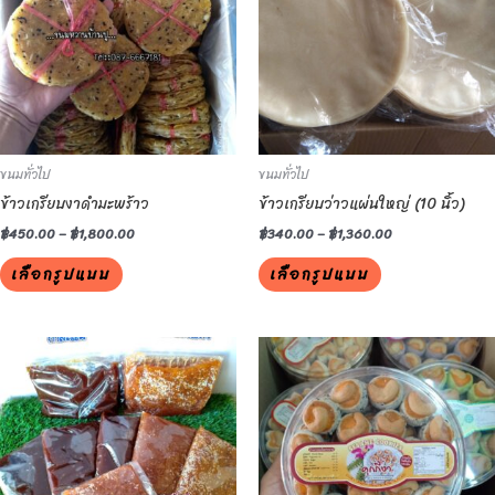
multiple
multiple
variants.
variants.
The
The
options
options
may
may
be
be
ขนมทั่วไป
ขนมทั่วไป
chosen
chosen
ข้าวเกรียบงาดำมะพร้าว
ข้าวเกรียบว่าวแผ่นใหญ่ (10 นิ้ว)
on
on
the
the
฿
450.00
–
฿
1,800.00
฿
340.00
–
฿
1,360.00
product
product
เลือกรูปแบบ
เลือกรูปแบบ
page
page
This
This
product
product
has
has
multiple
multiple
variants.
variants.
The
The