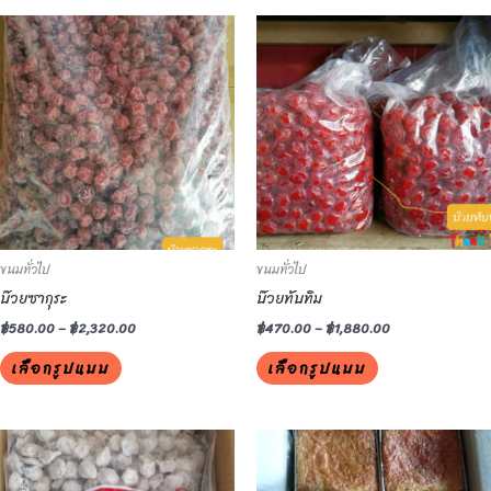
This
This
product
product
has
has
multiple
multiple
variants.
variants.
The
The
options
options
may
may
be
be
ขนมทั่วไป
ขนมทั่วไป
chosen
chosen
บ๊วยซากุระ
บ๊วยทับทิม
on
on
the
the
฿
580.00
–
฿
2,320.00
฿
470.00
–
฿
1,880.00
product
product
เลือกรูปแบบ
เลือกรูปแบบ
page
page
This
This
product
product