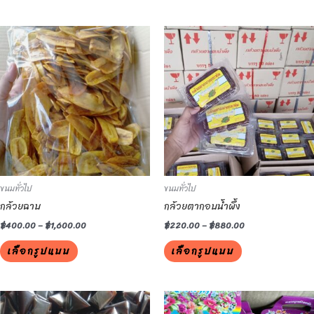
This
This
product
product
has
has
multiple
multiple
variants.
variants.
The
The
options
options
may
may
be
be
ขนมทั่วไป
ขนมทั่วไป
chosen
chosen
กล้วยฉาบ
กล้วยตากอบน้ำผึ้ง
on
on
the
the
฿
400.00
–
฿
1,600.00
฿
220.00
–
฿
880.00
product
product
เลือกรูปแบบ
เลือกรูปแบบ
page
page
This
This