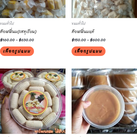
options
options
may
may
be
be
ขนมทั่วไป
ขนมทั่วไป
chosen
chosen
ท็อฟฟี่นม(รสทุเรียน)
ท็อฟฟี่นมแท้
on
on
the
the
฿
160.00
–
฿
630.00
฿
150.00
–
฿
600.00
product
product
เลือกรูปแบบ
เลือกรูปแบบ
page
page
This
This
product
product
has
has
multiple
multiple
variants.
variants.
The
The
options
options
may
may
be
be