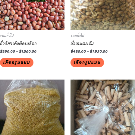
The
The
options
options
may
may
be
be
ขนมทั่วไป
ขนมทั่วไป
chosen
chosen
ถั่วลิสงเค็มติดเปลือก
ถั่วเกษตรเค็ม
on
on
the
the
฿
390.00
–
฿
1,560.00
฿
480.00
–
฿
1,920.00
product
product
เลือกรูปแบบ
เลือกรูปแบบ
page
page
This
This
product
product
has
has
multiple
multiple
variants.
variants.
The
The
options
options