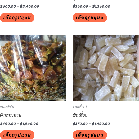
the
the
฿
600.00
–
฿
2,400.00
฿
360.00
–
฿
1,360.00
product
product
เลือกรูปแบบ
เลือกรูปแบบ
page
page
This
This
product
product
has
has
multiple
multiple
variants.
variants.
The
The
options
options
may
may
be
be
ขนมทั่วไป
ขนมทั่วไป
chosen
chosen
ฟักทองฉาบ
ฟักเชื่อม
on
on
the
the
฿
490.00
–
฿
1,960.00
฿
370.00
–
฿
1,450.00
product
product
เลือกรูปแบบ
เลือกรูปแบบ