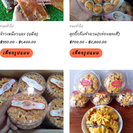
options
options
may
may
be
be
ขนมทั่วไป
ขนมทั่วไป
chosen
chosen
ข้าวเหนียวแดง (แพ็ค)
คุกกี้กลีบลำดวน(กล่องคละสี)
on
on
the
the
฿
350.00
–
฿
1,400.00
฿
700.00
–
฿
2,800.00
product
product
เลือกรูปแบบ
เลือกรูปแบบ
page
page
This
This
product
product
has
has
multiple
multiple
variants.
variants.
The
The
options
options
may
may
be
be