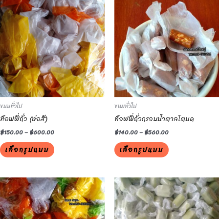
product
product
has
has
multiple
multiple
variants.
variants.
The
The
options
options
may
may
be
be
ขนมทั่วไป
ขนมทั่วไป
chosen
chosen
ท็อฟฟี่ถั่ว (ห่อสี)
ท็อฟฟี่ถั่วกรอบน้ำตาลโตนด
on
on
the
the
฿
150.00
–
฿
600.00
฿
140.00
–
฿
560.00
product
product
เลือกรูปแบบ
เลือกรูปแบบ
page
page
This
This
product
product
has
has