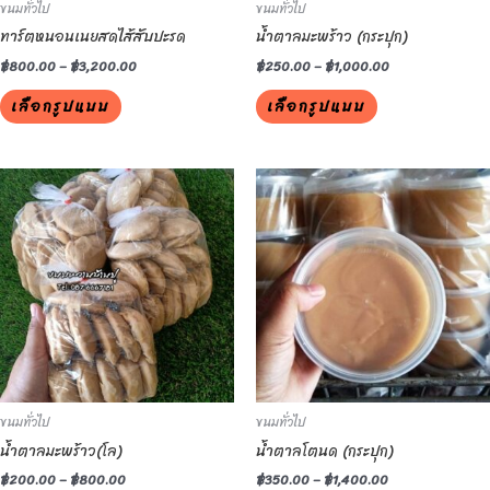
ขนมทั่วไป
ขนมทั่วไป
chosen
chosen
ทาร์ตหนอนเนยสดไส้สับปะรด
น้ำตาลมะพร้าว (กระปุก)
on
on
the
the
฿
800.00
–
฿
3,200.00
฿
250.00
–
฿
1,000.00
product
product
เลือกรูปแบบ
เลือกรูปแบบ
page
page
This
This
product
product
has
has
multiple
multiple
variants.
variants.
The
The
options
options
may
may
be
be
ขนมทั่วไป
ขนมทั่วไป
chosen
chosen
น้ำตาลมะพร้าว(โล)
น้ำตาลโตนด (กระปุก)
on
on
the
the
฿
200.00
–
฿
800.00
฿
350.00
–
฿
1,400.00