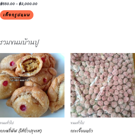
the
฿
550.00
–
฿
2,000.00
product
เลือกรูปแบบ
page
รวมขนมบ้านปู
This
This
product
product
has
has
multiple
multiple
variants.
variants.
The
The
options
options
may
may
be
be
ขนมทั่วไป
ขนมทั่วไป
chosen
chosen
กระหรี่พัฟ (ไส้ถั่วปรุงรส)
กระเจี๊ยบแก้ว
on
on