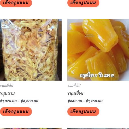
เลือกรูปแบบ
เลือกรูปแบบ
page
page
This
This
product
product
has
has
multiple
multiple
variants.
variants.
The
The
options
options
may
may
be
be
ขนมทั่วไป
ขนมทั่วไป
chosen
chosen
ขนุนฉาบ
ขนุนเชื่อม
on
on
the
the
฿
1,070.00
–
฿
4,280.00
฿
440.00
–
฿
1,760.00
product
product
เลือกรูปแบบ
เลือกรูปแบบ
page
page