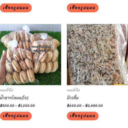
product
product
เลือกรูปแบบ
เลือกรูปแบบ
page
page
This
This
product
product
has
has
multiple
multiple
variants.
variants.
The
The
options
options
may
may
be
be
ขนมทั่วไป
ขนมทั่วไป
chosen
chosen
น้ำตาลโตนด(โล)
บ๊วยชิ้น
on
on
the
the
฿
300.00
–
฿
1,200.00
฿
620.00
–
฿
2,480.00
product
product
เลือกรูปแบบ
เลือกรูปแบบ
page
page