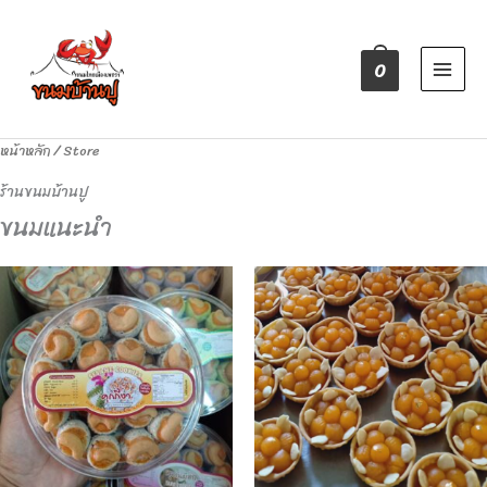
Skip
to
content
0
หน้าหลัก
/ Store
ร้านขนมบ้านปู
ขนมแนะนำ
This
This
product
product
has
has
multiple
multiple
variants.
variants.
The
The
options
options
may
may