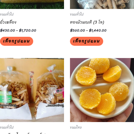
may
may
be
be
ขนมทั่วไป
ขนมทั่วไป
chosen
chosen
ถั่วเหลือง
ทองม้วนกะทิ (3 โล)
on
on
the
the
฿
430.00
–
฿
1,720.00
฿
360.00
–
฿
1,440.00
product
product
เลือกรูปแบบ
เลือกรูปแบบ
page
page
This
This
product
product
has
has
multiple
multiple
variants.
variants.
The
The
options
options
may
may
be
be
ขนมทั่วไป
ขนมไทย
chosen
chosen