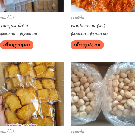
may
may
be
be
ขนมทั่วไป
ขนมทั่วไป
chosen
chosen
ขนมตุ๊บตับไส้ถั่ว
ขนมปลาหวาน (ตัว)
on
on
the
the
฿
460.00
–
฿
1,840.00
฿
480.00
–
฿
1,920.00
product
product
เลือกรูปแบบ
เลือกรูปแบบ
page
page
This
This
product
product
has
has
multiple
multiple
variants.
variants.
The
The
options
options
may
may
be
be
ขนมทั่วไป
ขนมทั่วไป
chosen
chosen