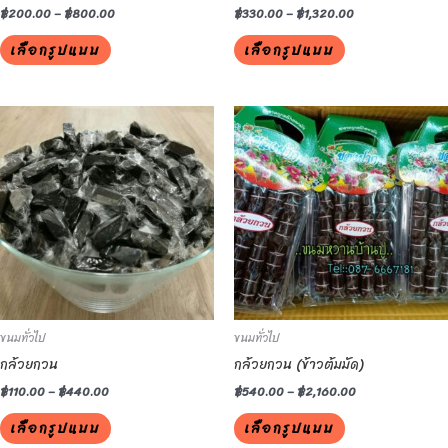
the
the
฿
200.00
–
฿
800.00
฿
330.00
–
฿
1,320.00
product
product
เลือกรูปแบบ
เลือกรูปแบบ
page
page
This
This
product
product
has
has
multiple
multiple
variants.
variants.
The
The
options
options
may
may
be
be
ขนมทั่วไป
ขนมทั่วไป
chosen
chosen
กล้วยกวน
กล้วยกวน (ข้าวต้มมัด)
on
on
the
the
฿
110.00
–
฿
440.00
฿
540.00
–
฿
2,160.00
product
product
เลือกรูปแบบ
เลือกรูปแบบ
page
page