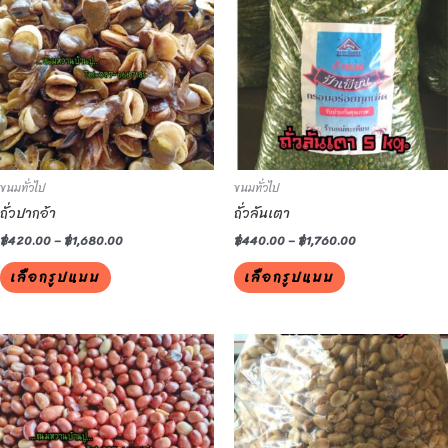
has
has
multiple
multiple
variants.
variants.
The
The
options
options
may
may
be
be
ขนมทั่วไป
ขนมทั่วไป
chosen
chosen
ถั่วปากอ้า
ถั่วลันเตา
on
on
the
the
฿
420.00
–
฿
1,680.00
฿
440.00
–
฿
1,760.00
product
product
เลือกรูปแบบ
เลือกรูปแบบ
page
page
This
This
product
product
has
has
multiple
multiple
variants.
variants.