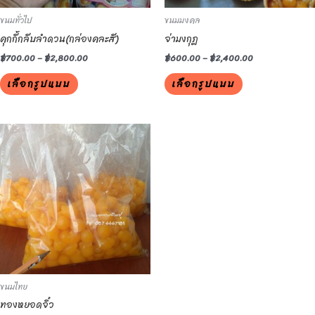
be
be
ขนมทั่วไป
ขนมมงคล
chosen
chosen
คุกกี้กลีบลำดวน(กล่องคละสี)
จ่ามงกุฎ
on
on
the
the
฿
700.00
–
฿
2,800.00
฿
600.00
–
฿
2,400.00
product
product
เลือกรูปแบบ
เลือกรูปแบบ
page
page
This
product
has
multiple
variants.
The
options
may
be
ขนมไทย
chosen
ทองหยอดจิ๋ว
on