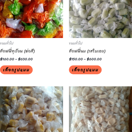
multiple
multiple
variants.
variants.
The
The
options
options
may
may
be
be
ขนมทั่วไป
ขนมทั่วไป
chosen
chosen
ท็อฟฟี่ทุเรียน (ห่อสี)
ท็อฟฟี่นม (รสใบเตย)
on
on
the
the
฿
160.00
–
฿
630.00
฿
150.00
–
฿
600.00
product
product
เลือกรูปแบบ
เลือกรูปแบบ
page
page
This
This
product
product
has
has
multiple
multiple
variants.
variants.
The
The