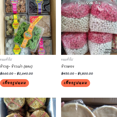
This
This
product
product
has
has
multiple
multiple
variants.
variants.
The
The
options
options
may
may
be
be
ขนมทั่วไป
ขนมทั่วไป
chosen
chosen
ข้าวตู- ข้าวเม่า (คละ)
ข้าวพอง
on
on
the
the
฿
660.00
–
฿
2,640.00
฿
450.00
–
฿
1,800.00
product
product
เลือกรูปแบบ
เลือกรูปแบบ
page
page
This
This
product
product
has
has