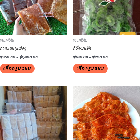
variants.
variants.
The
The
options
options
may
may
be
be
ขนมทั่วไป
ขนมทั่วไป
chosen
chosen
กาละแม(แพ็ค)
กีวี่อบแห้ง
on
on
the
the
฿
350.00
–
฿
1,400.00
฿
180.00
–
฿
720.00
product
product
เลือกรูปแบบ
เลือกรูปแบบ
page
page
This
This
product
product
has
has
multiple
multiple
variants.
variants.
The
The
options
options