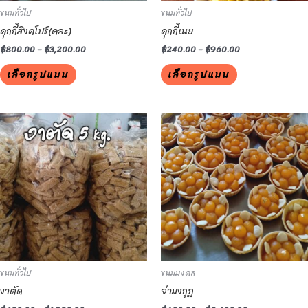
ขนมทั่วไป
ขนมทั่วไป
chosen
chosen
คุกกี้สิงคโปร์(คละ)
คุกกี้เนย
on
on
the
the
฿
800.00
–
฿
3,200.00
฿
240.00
–
฿
960.00
product
product
เลือกรูปแบบ
เลือกรูปแบบ
page
page
This
This
product
product
has
has
multiple
multiple
variants.
variants.
The
The
options
options
may
may
be
be
ขนมทั่วไป
ขนมมงคล
chosen
chosen
งาตัด
จ่ามงกุฎ
on
on