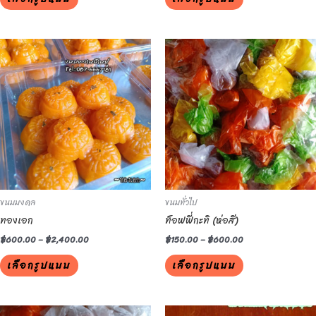
page
page
This
This
product
product
has
has
multiple
multiple
variants.
variants.
The
The
options
options
may
may
be
be
ขนมมงคล
ขนมทั่วไป
chosen
chosen
ทองเอก
ท็อฟฟี่กะทิ (ห่อสี)
on
on
the
the
฿
600.00
–
฿
2,400.00
฿
150.00
–
฿
600.00
product
product
เลือกรูปแบบ
เลือกรูปแบบ
page
page
This
This