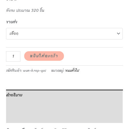
ลังละ ประมาณ 320 ชิ้น
ขายส่ง
หยิบใส่ตะกร้า
รหัสสินค้า:
wun-krop-yai
หมวดหมู่:
ขนมทั่วไป
คำอธิบาย
ข้อมูลเพิ่มเติม
บทวิจารณ์ (0)