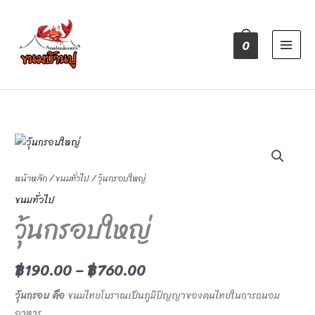
Skip
to
content
0
จำนวน
วุ้น
กรอบ
หน้าหลัก
/
ขนมทั่วไป
/ วุ้นกรอบใหญ่
ใหญ่
ขนมทั่วไป
ชิ้น
วุ้นกรอบใหญ่
฿
190.00
–
฿
760.00
วุ้นกรอบ คือ
ขนมไทยโบราณเป็น​ภูมิปัญญา​ของคนไทยในการถนอม
อาหาร