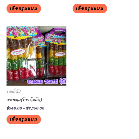
the
the
เลือกรูปแบบ
เลือกรูปแบบ
product
product
page
page
This
product
has
multiple
variants.
The
options
may
be
ขนมทั่วไป
chosen
กาละแม(ข้าวต้มมัด)
on
฿
540.00
–
฿
2,160.00
the
เลือกรูปแบบ
product
page