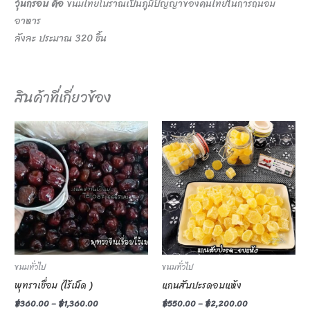
วุ้นกรอบ คือ
ขนมไทยโบราณเป็น​ภูมิปัญญา​ของคนไทยในการถนอม
อาหาร
ลังละ ประมาณ 320 ชิ้น
สินค้าที่เกี่ยวข้อง
This
This
product
product
has
has
multiple
multiple
variants.
variants.
The
The
options
options
may
may
be
be
ขนมทั่วไป
ขนมทั่วไป
chosen
chosen
พุทราเชื่อม (ไร้เม็ด )
แกนสับปะรดอบแห้ง
on
on
฿
360.00
–
฿
1,360.00
฿
550.00
–
฿
2,200.00