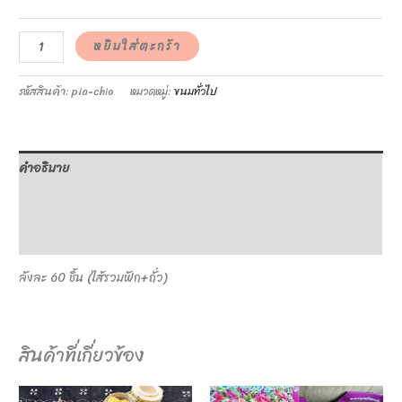
หยิบใส่ตะกร้า
รหัสสินค้า:
pia-chio
หมวดหมู่:
ขนมทั่วไป
คำอธิบาย
ข้อมูลเพิ่มเติม
บทวิจารณ์ (0)
ลังละ 60 ชิ้น (ไส้รวมฟัก+ถั่ว)
สินค้าที่เกี่ยวข้อง
This
This