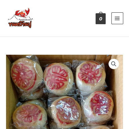
Skip
to
content
0
จำนวน
เปี๊ยะ
จิ๋ว
ชิ้น