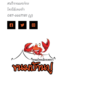
สนใจขนมอร่อย
โทรได้เลยจ้า
087-6667181 (ปู)