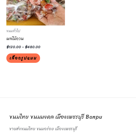
variants.
The
options
may
be
ขนมทั่วไป
chosen
ผลไม้กวน
on
฿
120.00
–
฿
480.00
the
เลือกรูปแบบ
product
page
ขนมไทย ขนมมงคล เมืองเพชรบุรี Banpu
ขายส่งขนมไทย ขนมอร่อย เมืองเพชรบุรี