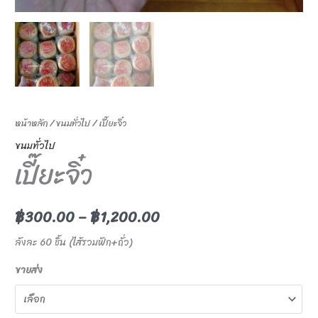
หน้าหลัก
/
ขนมทั่วไป
/ เปี๊ยะจิ๋ว
ขนมทั่วไป
เปี๊ยะจิ๋ว
฿
300.00
–
฿
1,200.00
ลังละ 60 ชิ้น (ไส้รวมฟัก+ถั่ว)
ขายส่ง