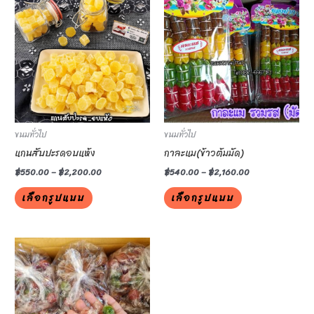
product
product
has
has
multiple
multiple
variants.
variants.
The
The
options
options
may
may
be
be
ขนมทั่วไป
ขนมทั่วไป
chosen
chosen
แกนสับปะรดอบแห้ง
กาละแม(ข้าวต้มมัด)
on
on
฿
550.00
–
฿
2,200.00
฿
540.00
–
฿
2,160.00
the
the
เลือกรูปแบบ
เลือกรูปแบบ
product
product
page
page
This
product
has
multiple