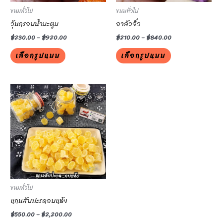
be
be
ขนมทั่วไป
ขนมทั่วไป
chosen
chosen
วุ้นกรอบน้ำมะตูม
อาลัวจิ๋ว
on
on
฿
230.00
–
฿
920.00
฿
210.00
–
฿
840.00
the
the
เลือกรูปแบบ
เลือกรูปแบบ
product
product
page
page
This
product
has
multiple
variants.
The
options
may
be
ขนมทั่วไป
chosen
แกนสับปะรดอบแห้ง
on
฿
550.00
–
฿
2,200.00