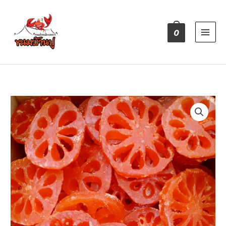
Skip
to
content
0
จำนวน
มะตูม
เชื่อม
ชิ้น