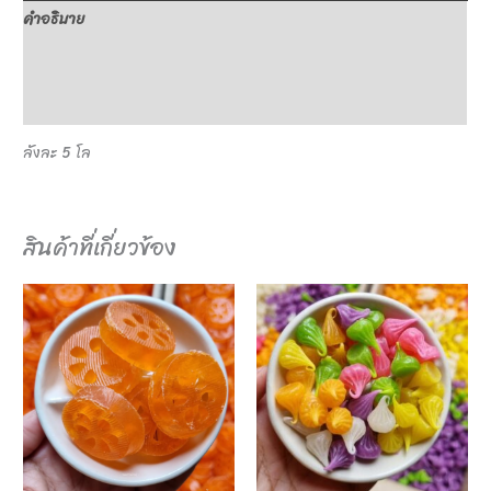
คำอธิบาย
ข้อมูลเพิ่มเติม
บทวิจารณ์ (0)
ลังละ 5 โล
สินค้าที่เกี่ยวข้อง
This
This
product
product
has
has
multiple
multiple
variants.
variants.
The
The
options
options
may
may