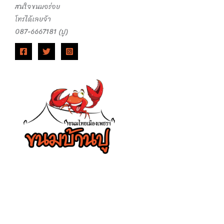
สนใจขนมอร่อย
โทรได้เลยจ้า
087-6667181 (ปู)