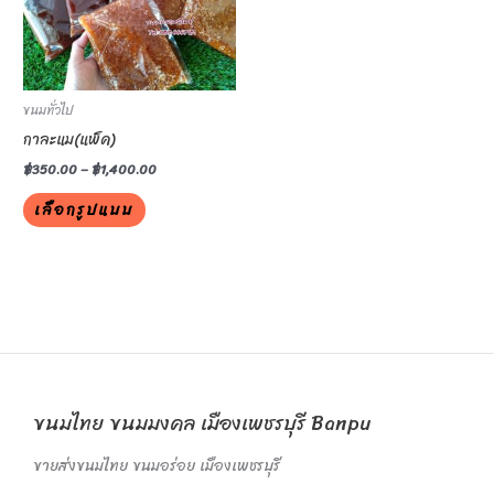
variants.
The
options
may
be
ขนมทั่วไป
chosen
กาละแม(แพ็ค)
on
฿
350.00
–
฿
1,400.00
the
เลือกรูปแบบ
product
page
ขนมไทย ขนมมงคล เมืองเพชรบุรี Banpu
ขายส่งขนมไทย ขนมอร่อย เมืองเพชรบุรี