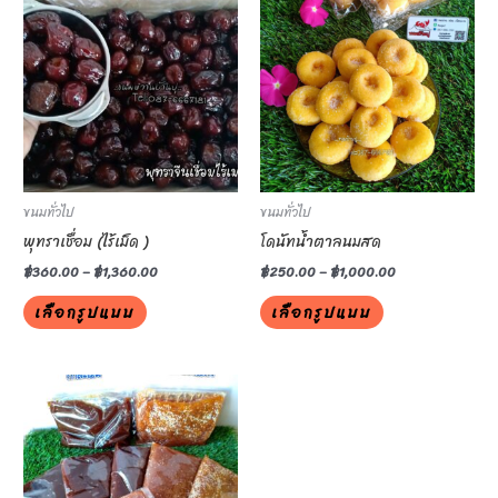
product
product
has
has
multiple
multiple
variants.
variants.
The
The
options
options
may
may
be
be
ขนมทั่วไป
ขนมทั่วไป
chosen
chosen
พุทราเชื่อม (ไร้เม็ด )
โดนัทน้ำตาลนมสด
on
on
฿
360.00
–
฿
1,360.00
฿
250.00
–
฿
1,000.00
the
the
เลือกรูปแบบ
เลือกรูปแบบ
product
product
page
page
This
product
has
multiple