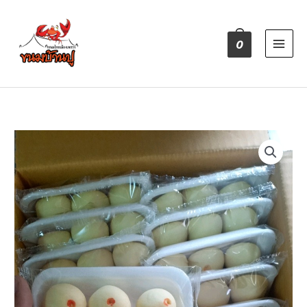
Skip
to
content
0
จำนวน
โมจิ(
ไส้
ถั่ว)
ชิ้น