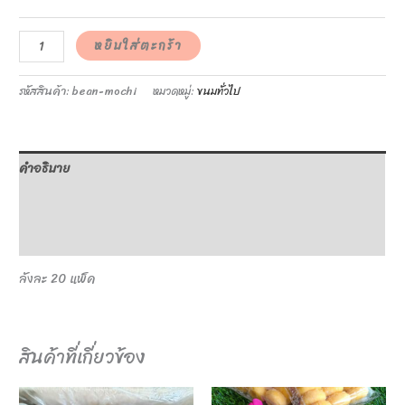
หยิบใส่ตะกร้า
รหัสสินค้า:
bean-mochi
หมวดหมู่:
ขนมทั่วไป
คำอธิบาย
ข้อมูลเพิ่มเติม
บทวิจารณ์ (0)
ลังละ 20 แพ็ค
สินค้าที่เกี่ยวข้อง
This
This